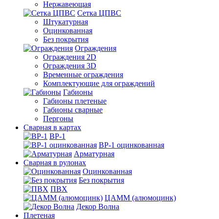
Нержавеющая
Сетка ЦПВС
Штукатурная
Оцинкованная
Без покрытия
Ограждения
Ограждения 2D
Ограждения 3D
Временные ограждения
Комплектующие для ограждений
Габионы
Габионы плетеные
Габионы сварные
Пергоны
Сварная в картах
ВР-1
ВР-1 оцинкованная
Арматурная
Сварная в рулонах
Оцинкованная
Без покрытия
ПВХ
ЦАММ (алюмоцинк)
Декор Волна
Плетеная