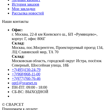
История заказов
Мои закладки
Рассылка новостей
Наши контакты
Офис:
г. Москва, 22-й км Киевского ш., БП «Румянцево»,
корпус Г, офис 806Г
Склад:
Москва, пос.Мосрентген, Проектируемый проезд 134,
ЛЦ Славянский мир, ТА 70
Склад:
Московская область, городской округ Истра, посёлок
Северный, Шоссейная улица, 18Б
+7(495)150-24-79
+7(968)968-11-00
+7(977)760-76-46
opt1@svarset.ru
ПН-ПТ: 09:00 - 18:00
СБ-ВС: ВЫХОДНОЙ
© СВАРСЕТ
Принимаем к оплате: