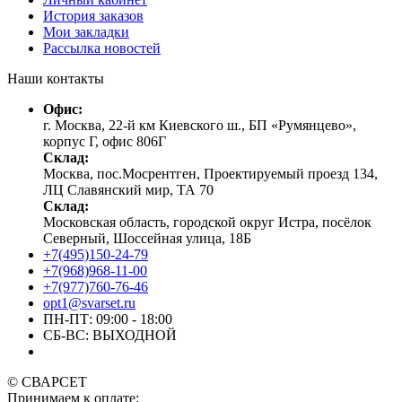
История заказов
Мои закладки
Рассылка новостей
Наши контакты
Офис:
г. Москва, 22-й км Киевского ш., БП «Румянцево»,
корпус Г, офис 806Г
Склад:
Москва, пос.Мосрентген, Проектируемый проезд 134,
ЛЦ Славянский мир, ТА 70
Склад:
Московская область, городской округ Истра, посёлок
Северный, Шоссейная улица, 18Б
+7(495)150-24-79
+7(968)968-11-00
+7(977)760-76-46
opt1@svarset.ru
ПН-ПТ: 09:00 - 18:00
СБ-ВС: ВЫХОДНОЙ
© СВАРСЕТ
Принимаем к оплате: