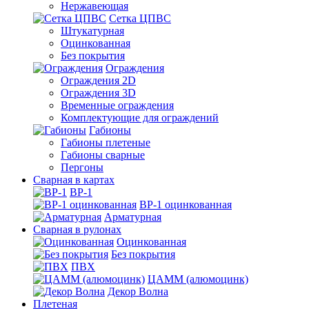
Нержавеющая
Сетка ЦПВС
Штукатурная
Оцинкованная
Без покрытия
Ограждения
Ограждения 2D
Ограждения 3D
Временные ограждения
Комплектующие для ограждений
Габионы
Габионы плетеные
Габионы сварные
Пергоны
Сварная в картах
ВР-1
ВР-1 оцинкованная
Арматурная
Сварная в рулонах
Оцинкованная
Без покрытия
ПВХ
ЦАММ (алюмоцинк)
Декор Волна
Плетеная