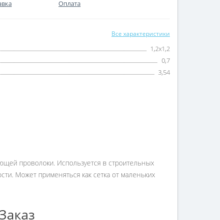
авка
Оплата
Все характеристики
1,2х1,2
0,7
3,54
веющей проволоки. Используется в строительных
ти. Может применяться как сетка от маленьких
Заказ