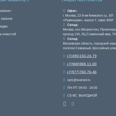
кабинет
Офис:
г. Москва, 22-й км Киевского ш., БП
 заказов
«Румянцево», корпус Г, офис 806Г
Склад:
ладки
Москва, пос.Мосрентген, Проектир
а новостей
проезд 134, ЛЦ Славянский мир, ТА
Склад:
Московская область, городской окру
посёлок Северный, Шоссейная ули
+7(495)150-24-79
+7(968)968-11-00
+7(977)760-76-46
opt1@svarset.ru
ПН-ПТ: 09:00 - 18:00
СБ-ВС: ВЫХОДНОЙ