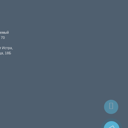
уемый
 70
г Истра,
ца, 18Б