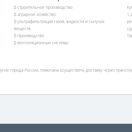
строительное производство
Ку
аграрное хозяйство
1,
ультрафильтрация газов, жидкости и сыпучих
ре
веществ
сд
производство
Та
вентиляционные системы
ругие города России, помогаем осуществить доставку через трансп