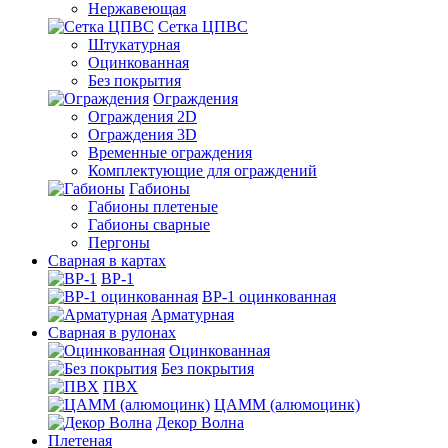
Нержавеющая
Сетка ЦПВС
Штукатурная
Оцинкованная
Без покрытия
Ограждения
Ограждения 2D
Ограждения 3D
Временные ограждения
Комплектующие для ограждений
Габионы
Габионы плетеные
Габионы сварные
Пергоны
Сварная в картах
ВР-1
ВР-1 оцинкованная
Арматурная
Сварная в рулонах
Оцинкованная
Без покрытия
ПВХ
ЦАММ (алюмоцинк)
Декор Волна
Плетеная