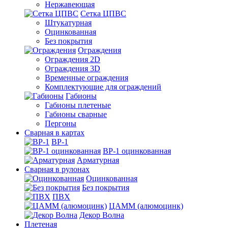
Нержавеющая
Сетка ЦПВС
Штукатурная
Оцинкованная
Без покрытия
Ограждения
Ограждения 2D
Ограждения 3D
Временные ограждения
Комплектующие для ограждений
Габионы
Габионы плетеные
Габионы сварные
Пергоны
Сварная в картах
ВР-1
ВР-1 оцинкованная
Арматурная
Сварная в рулонах
Оцинкованная
Без покрытия
ПВХ
ЦАММ (алюмоцинк)
Декор Волна
Плетеная