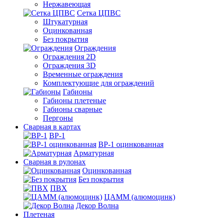
Нержавеющая
Сетка ЦПВС
Штукатурная
Оцинкованная
Без покрытия
Ограждения
Ограждения 2D
Ограждения 3D
Временные ограждения
Комплектующие для ограждений
Габионы
Габионы плетеные
Габионы сварные
Пергоны
Сварная в картах
ВР-1
ВР-1 оцинкованная
Арматурная
Сварная в рулонах
Оцинкованная
Без покрытия
ПВХ
ЦАММ (алюмоцинк)
Декор Волна
Плетеная